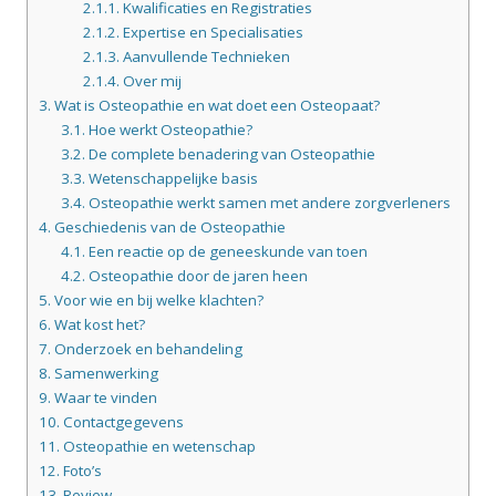
2.1.1.
Kwalificaties en Registraties
2.1.2.
Expertise en Specialisaties
2.1.3.
Aanvullende Technieken
2.1.4.
Over mij
3.
Wat is Osteopathie en wat doet een Osteopaat?
3.1.
Hoe werkt Osteopathie?
3.2.
De complete benadering van Osteopathie
3.3.
Wetenschappelijke basis
3.4.
Osteopathie werkt samen met andere zorgverleners
4.
Geschiedenis van de Osteopathie
4.1.
Een reactie op de geneeskunde van toen
4.2.
Osteopathie door de jaren heen
5.
Voor wie en bij welke klachten?
6.
Wat kost het?
7.
Onderzoek en behandeling
8.
Samenwerking
9.
Waar te vinden
10.
Contactgegevens
11.
Osteopathie en wetenschap
12.
Foto’s
13.
Review